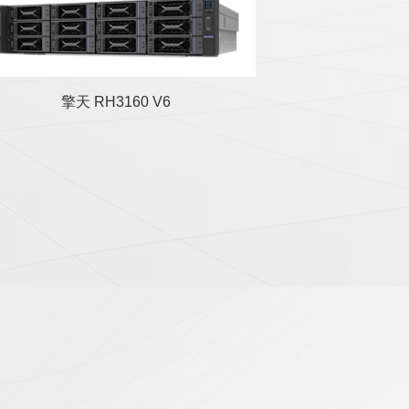
一款全新入门 2U 单路机 架式
服务器。擎天 RH3160 V6 是
面向边缘应用的产品，具备超
强计算性能、高环境 适应性、
擎天 RH3160 V6
简便部署等特点。