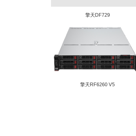
擎天DF729
擎天RF6260 V5是一款基于飞
腾S5000C处理器研发的2U双
路服务器，作为高性能的企业
级数据中心服务器，在安全
性、可
靠性、可维护性、可管
理性以及节能降耗上均有突出
表现，广泛适用于大数据、云
计算、分布式存储、虚拟化、
擎天RF6260 V5
人工智能和数
据库等多种应用
场景。