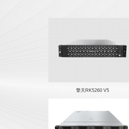
擎天RK5260 V5服务器是基于
鲲鹏920系列处理器开发的一
款全新通用标准2U双路服务
器
擎天RK5260 V5