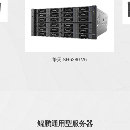
擎天 SH6280 V6 是一款基于
Hygon C86-4G CPU 自主研
发的全新一代 4U 存储机架 式
存储服务器，具有计算性能
高、存储容量大，扩展性强和
可靠性高等特点。
擎天 SH6280 V6
鲲鹏通用型服务器