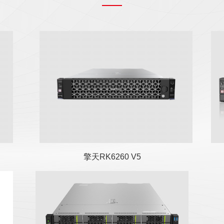
擎天RK6260 V5服务器是基于
鲲鹏920系列（3.0GHz主频）
处理器开发的一款全新通用旗
舰2U双路服务器...
擎天RK6260 V5