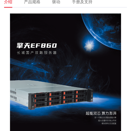
介绍
产品规格
驱动
手册及支持