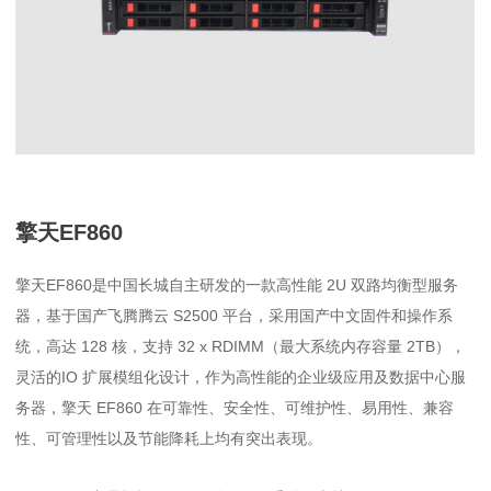
擎天EF860
擎天EF860是中国长城自主研发的一款高性能 2U 双路均衡型服务
器，基于国产飞腾腾云 S2500 平台，采用国产中文固件和操作系
统，高达 128 核，支持 32 x RDIMM（最大系统内存容量 2TB），
灵活的IO 扩展模组化设计，作为高性能的企业级应用及数据中心服
务器，擎天 EF860 在可靠性、安全性、可维护性、易用性、兼容
性、可管理性以及节能降耗上均有突出表现。