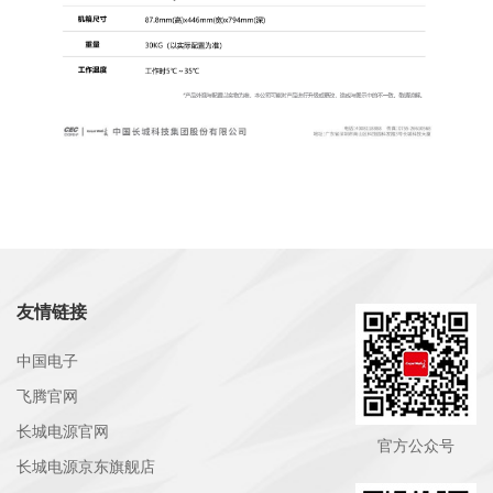
友情链接
中国电子
飞腾官网
长城电源官网
官方公众号
长城电源京东旗舰店