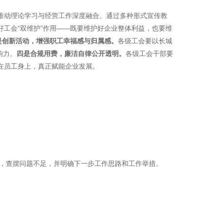
推动理论学习与经营工作深度融合。通过多种形式宣传教
好工会“双维护”作用——既要维护好企业整体利益，也要维
是创新活动，增强职工幸福感与归属感。
各级工会要以长城
响力。
四是合规用费，廉洁自律公开透明。
各级工会干部要
在员工身上，真正赋能企业发展。
点，查摆问题不足，并明确下一步工作思路和工作举措。