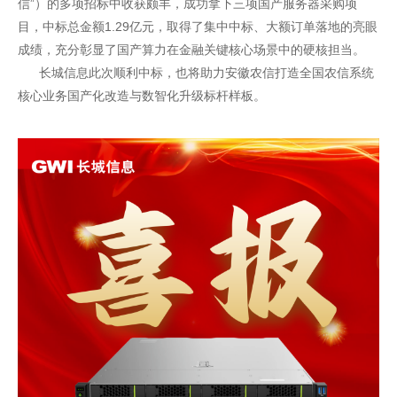
信”）的多项招标中收获颇丰，成功拿下三项国产服务器采购项
目，中标总金额1.29亿元，取得了集中中标、大额订单落地的亮眼
成绩，充分彰显了国产算力在金融关键核心场景中的硬核担当。
长城信息此次顺利中标，也将助力安徽农信打造全国农信系统
核心业务国产化改造与数智化升级标杆样板。