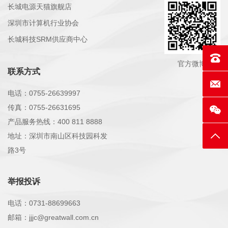
长城电源天猫旗舰店
深圳市计算机行业协会
长城科技SRM供应商中心
联系电话
官方微博
联系方式
E-mai
电话：0755-26639997
传真：0755-26631695
产品服务热线：400 811 8888
返回
地址：深圳市南山区科技园科发
路3号
举报投诉
电话：0731-88699663
邮箱：jjjc@greatwall.com.cn