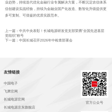
业趋势，持续迭代优化金融行业专属解决方案，不断沉淀农信体系
信创建设实战经验，持续为金融业国产化改造、数智化升级提供更
多可复制、可借鉴的优质实践范本。
上一篇：中共中央表彰！长城电源研发党支部荣膺“全国先进基层
党组织”称号
下一篇：中国长城召开2026年中检查部署会
友情链接
中国电子
飞腾官网
长城电源官网
官方公众号
长城电源京东旗舰店