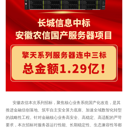
安徽农信本次系列招标，聚焦核心业务系统国产化改造，是其
推进
金融信创
落地、筑牢自主安全算力底座、加速全域数智化转型
的战略性工程。针对金融核心业务高安全、高稳定、高适配的严苛
要求，本次招标对服务器运行性能、长期稳定性、生态兼容性等都