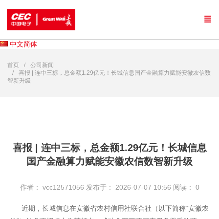
中文简体
首页
公司新闻
喜报 | 连中三标，总金额1.29亿元！长城信息国产金融算力赋能安徽农信数
智新升级
喜报 | 连中三标，总金额1.29亿元！长城信息
国产金融算力赋能安徽农信数智新升级
作者： vcc12571056
发布于： 2026-07-07 10:56
阅读：
0
近期，
长城信息
在安徽省农村信用社联合社（以下简称“安徽农