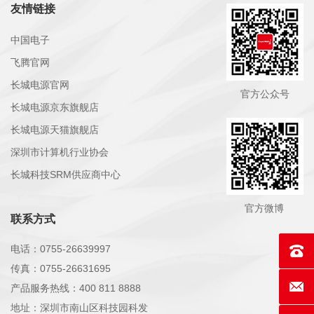
友情链接
中国电子
飞腾官网
长城电源官网
官方公众号
长城电源京东旗舰店
长城电源天猫旗舰店
深圳市计算机行业协会
长城科技SRM供应商中心
官方微博
联系方式
电话：0755-26639997
联系电话
传真：0755-26631695
E-mai
产品服务热线：400 811 8888
地址：深圳市南山区科技园科发