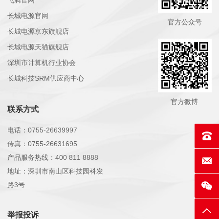
飞腾官网
长城电源官网
官方公众号
长城电源京东旗舰店
长城电源天猫旗舰店
深圳市计算机行业协会
长城科技SRM供应商中心
官方微博
联系方式
电话：0755-26639997
联系电话
传真：0755-26631695
产品服务热线：400 811 8888
E-mai
地址：深圳市南山区科技园科发
路3号
返回
举报投诉