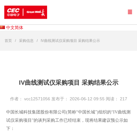
中文简体
首页
采购信息
IV曲线测试仪采购项目 采购结果公示
IV曲线测试仪采购项目 采购结果公示
作者： vcc12571056
发布于： 2026-06-12 09:55
阅读：
217
中国长城科技集团股份有限公司(简称“中国长城”)组织的“IV曲线测
试仪采购项目”的谈判采购工作已经结束，现将结果建议预公示如
下：