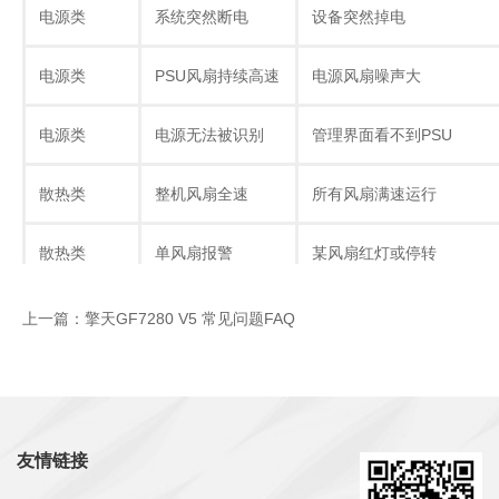
电源类
系统突然断电
设备突然掉电
电源类
PSU风扇持续高速
电源风扇噪声大
电源类
电源无法被识别
管理界面看不到PSU
散热类
整机风扇全速
所有风扇满速运行
散热类
单风扇报警
某风扇红灯或停转
散热类
GPU区域温度过高
GPU温度报警
上一篇：擎天GF7280 V5 常见问题FAQ
散热类
节点区域温度高
节点CPU温度过高
散热类
风扇噪音大
持续高噪音
友情链接
散热类
风扇转速异常低
风扇无法加速