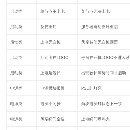
启动类
单节点不上电
某节点无法上电
启动类
反复重启
服务器自动循环重启
启动类
上电无自检
风扇转但无自检画面
启动类
启动卡在LOGO
停留在开机LOGO不进入
启动类
上电延迟长
出现较长等待时间才启动
电源类
电源模块报警
PSU红灯亮
电源类
电源不同步
两块电源灯状态不一致
电源类
风扇瞬间全速
上电瞬间嗡鸣大