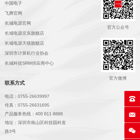
中国电子
飞腾官网
节点模块类
节点无法识别
管理界面不显示某节点
长城电源官网
官方公众号
节点模块类
节点CPU不识别
开机日志提示CPU缺失
长城电源京东旗舰店
长城电源天猫旗舰店
节点模块类
节点内存不识别
某内存条无显示
深圳市计算机行业协会
长城科技SRM供应商中心
节点模块类
节点反复离线
BMC中节点掉线
官方微博
节点模块类
节点风扇持续满速
节点温度传感器无反馈
联系方式
电话：0755-26639997
节点模块类
节点频繁报错
节点日志大量错误
联系电话
传真：0755-26631695
GPU类
GPU不识别
系统中无GPU显示
产品服务热线：400 811 8888
E-mai
地址：深圳市南山区科技园科发
GPU类
GPU掉线
GPU运行后消失
路3号