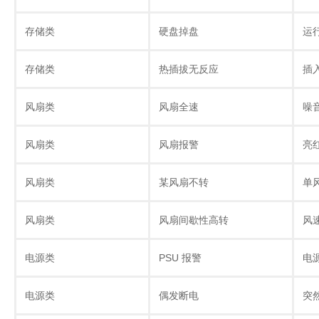
存储类
硬盘掉盘
运
存储类
热插拔无反应
插
风扇类
风扇全速
噪
风扇类
风扇报警
亮
风扇类
某风扇不转
单
风扇类
风扇间歇性高转
风
电源类
PSU 报警
电
电源类
偶发断电
突