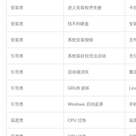
安装类
进入安装程序失败
卡
安装类
找不到硬盘
安
安装类
系统安装报错
文
引导类
系统装好但无法启动
无
引导类
启动项消失
重
引导类
GRUB 损坏
Li
引导类
Windows 启动蓝屏
开
温度类
CPU 过热
温