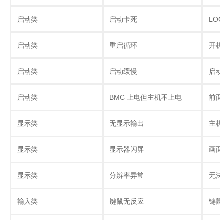
启动类
启动卡死
LO
启动类
重启循环
开
启动类
启动缓慢
启
启动类
BMC 上电但主机不上电
前
显示类
无显示输出
主
显示类
显示器闪屏
画
显示类
分辨率异常
无
输入类
键鼠无反应
键