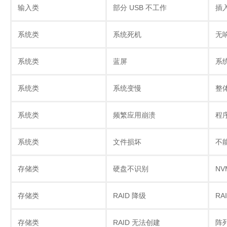
输入类
部分 USB 不工作
插
系统类
系统死机
无
系统类
蓝屏
系
系统类
系统变慢
整
系统类
频繁应用崩溃
程
系统类
文件损坏
不
存储类
硬盘不识别
NV
存储类
RAID 降级
RA
存储类
RAID 无法创建
阵