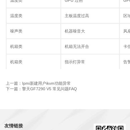
温度类
GPU 过热
GP
温度类
主板温度过高
区
噪声类
机器噪音大
风
机箱类
机箱无法开合
卡
机箱类
指示灯异常
告
上一篇：Ipmi新建用户ikvm功能异常
下一篇：擎天GF7290 V5 常见问题FAQ
友情链接