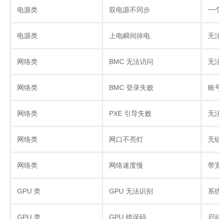
电源类
双电源不同步
一
电源类
上电瞬间掉电
无
网络类
BMC 无法访问
无法
网络类
BMC 登录失败
账
网络类
PXE 引导失败
无
网络类
网口不亮灯
无
网络类
网络速度慢
带
GPU 类
GPU 无法识别
系
GPU 类
GPU 错误码
启