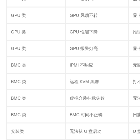
GPU 类
GPU 风扇不转
显
GPU 类
GPU 性能下降
推
GPU 类
GPU 报警灯亮
显
BMC 类
IPMI 不响应
无
BMC 类
远程 KVM 黑屏
打
BMC 类
虚拟介质挂载失败
无
BMC 类
BMC 时间不正确
日
安装类
无法从 U 盘启动
U