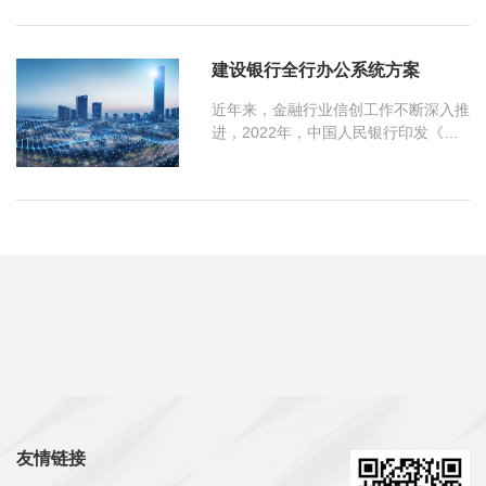
致性能、安全可靠、智能易用、灵活拓
展的核心硬件，向上支撑起覆盖银行、
证券、投资、基金、保险等金融行业企
建设银行全行办公系统方案
业的财务管理、投资项目管理、风控管
理、资产管理、证照管理等100+金融
近年来，金融行业信创工作不断深入推
行业应用场景提供撑力，所有应用均支
进，2022年，中国人民银行印发《金
持信创与非信创双生态，确保系统的可
融科技发展规划（2022-2025年）》，
用性与业务的连续性，并且用户可自行
明确了金融科技发展方向、任务和路
在信创环境下的低代码开发平台进行应
径，强调“健全安全高效的金融科技创
用调整、扩展与开发，解决在信创环境
新体系，搭建业务、技术、数据融合联
下的个性化应用建设问题，最终实现金
动一体化平台，建立智能化风控机制，
融行业企业信创升级的四大核心需求：
全面激活数字化经营新动能。”
构建符合标准规范的核心功能、构建基
于信创的安全保障体系、构建基于信创
的国产化环境、构建基于信创的性能保
障体系。
友情链接