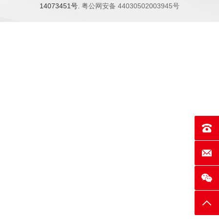
14073451号.
粤公网安备 44030502003945号
联系电话
E-mai
返回