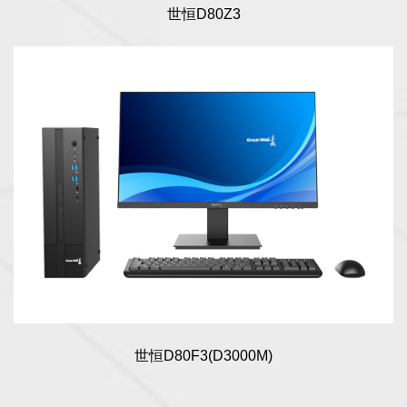
世恒D80Z3
世恒D80F3(D3000M)