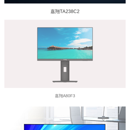
嘉翔TA238C2
嘉翔A80F3