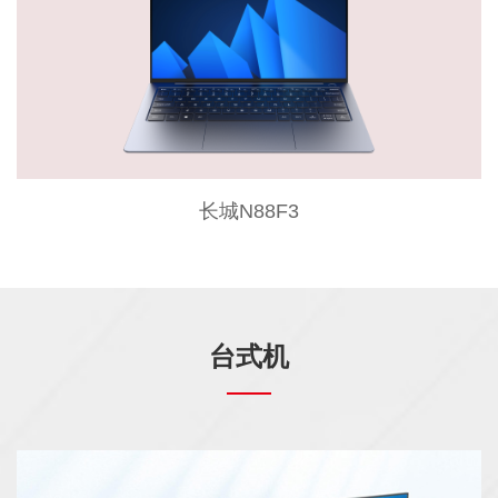
长城N88F3
台式机