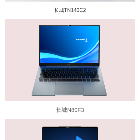
长城TN140C2
长城N80F3