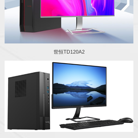
世恒TD120A2