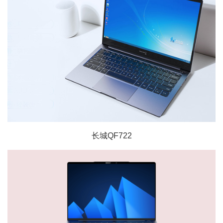
长城QF722