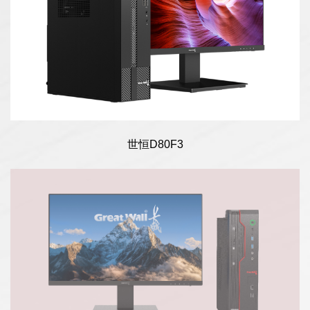
世恒D80F3
世恒TD120C2是一款面向通用领域的桌面式计算机。产品基于
国产的兆芯ZX-E KX-U6780A的8核处理器、采用双通道
DDR4...