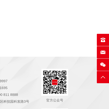
联系电话
E-mai
返回
9997
1695
811 8888
官方公众号
区科技园科发路3号