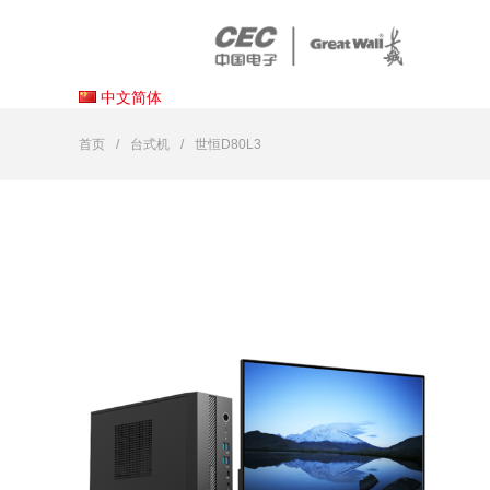
中文简体
首页
台式机
世恒D80L3