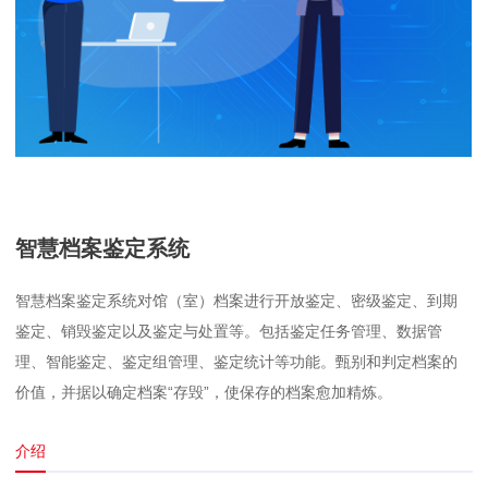
智慧档案鉴定系统
智慧档案鉴定系统对馆（室）档案进行开放鉴定、密级鉴定、到期
鉴定、销毁鉴定以及鉴定与处置等。包括鉴定任务管理、数据管
理、智能鉴定、鉴定组管理、鉴定统计等功能。甄别和判定档案的
价值，并据以确定档案“存毁”，使保存的档案愈加精炼。
介绍