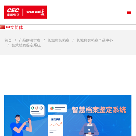
中文简体
首页
产品解决方案
长城数智档案
长城数智档案产品中心
智慧档案鉴定系统