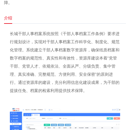
障。
介绍
长城干部人事档案系统按照《干部人事档案工作条例》要求进
行规划设计，实现对干部人事档案工作科学化、制度化、规范
化管理。系统建立干部人事档案数字资源库，确保纸质档案和
数字档案的规范性、真实性和有效性，资源库建设本着“党管
干部、党管人才、依规依法、全面从严、分级负责、集中管
理、真实准确、完整规范、方便利用、安全保密”的原则进
行。通过资源库的建设，充分利用信息化建设成果，为干部的
提拔任免、档案的检索利用提供技术保障。