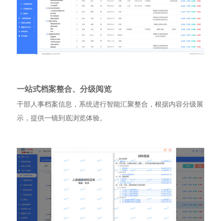
一站式档案整合、分级阅览
干部人事档案信息，系统进行智能汇聚整合，根据内容分级展
示，提供一镜到底浏览体验。