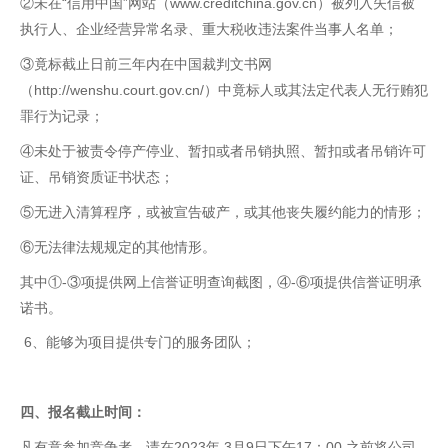
②未在“信用中国”网站（www.creditchina.gov.cn）被列入失信被
执行人、企业经营异常名录、重大税收违法案件当事人名单；
③竟标截止日前三年内在中国裁判文书网
（http://wenshu.court.gov.cn/）中竟标人或其法定代表人无行贿犯
罪行为记录；
④未处于被责令停产停业、暂扣或者吊销执照、暂扣或者吊销许可
证、吊销资质证书状态；
⑤无进入清算程序，或被宣告破产，或其他丧失履约能力的情形；
⑥无法律法规规定的其他情形。
其中①-③项提供网上信誉证明查询截图，④-⑥项提供信誉证明承
诺书。
6、能够为项目提供专门的服务团队；
四、
报名截止时间
：
凡有意参加竞争者，请在2023年 3月9日下午17：00 之前将公司