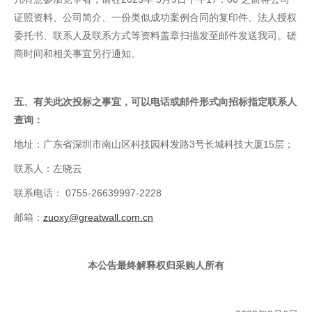
证照资料、公司简介、一份类似成功案例合同的复印件、法人授权
委托书、联系人及联系方式等资料盖章扫描发至邮件发送我司。磋
商时间和相关事宜另行通知。
五、
有关此次投标之事宜，可以
电话
或
邮件
形式向招标
指定联系
人
查询：
地址：广东省深圳市南山区科技园科发路3号长城科技大厦15层；
联系人：左晓云
联系电话： 0755-26639997-2228
邮箱：
zuoxy@greatwall.com.cn
本公告最终解释权归
采购
人所有