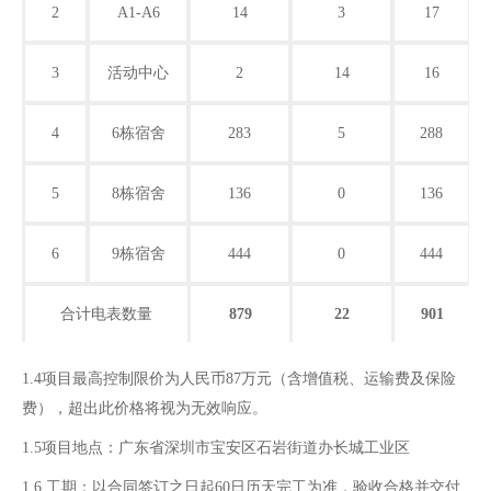
2
A1-A6
14
3
17
3
活动中心
2
14
16
4
6栋宿舍
283
5
288
5
8栋宿舍
136
0
136
6
9栋宿舍
444
0
444
合计电表数量
879
22
901
1.4项目最高控制限价为人民币87万元（含增值税、运输费及保险
费），超出此价格将视为无效响应。
1.5项目地点：广东省深圳市宝安区石岩街道办长城工业区
1.6 工期：以合同签订之日起
60
日历天完工为准，验收合格并交付