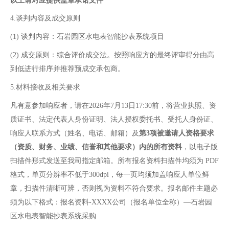
以上请对应提供盖章
承诺文件
4.谈判内容及成交原则
(1)
谈判内容：石岩园区水电表智能抄表系统项目
(2)
成交原则：综合评价成交法。按照响应方的最终评审得分由高
到低进行排序并推荐预成交承包商。
5.材料接收及相关要求
凡有意参加响应者，请在2026年7月13日17:30前，将营业执照、资
质证书、法定代表人身份证明、法人授权委托书、受托人身份证、
响应人联系方式（姓名、电话、邮箱）及
第3项被邀请人资格要求
（
资质、财务、业绩、信誉和其他要求）
内的
所有资料
，以电子版
扫描件形式发送至我司指定邮箱。所有报名资料扫描件均须为 PDF
格式，单页分辨率不低于300dpi，每一页均须加盖响应人单位鲜
章，扫描件清晰可辨，否则视为资料不符合要求。报名邮件主题必
须为以下格式：报名资料-XXXX公司（报名单位全称）—石岩园
区水电表智能抄表系统采购