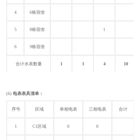
4
6栋宿舍
5
8栋宿舍
1
6
9栋宿舍
合计水表数量
1
3
4
10
(6)
电表表具清单：
序号
区域
单相电表
三相电表
合计
1
C1区域
0
0