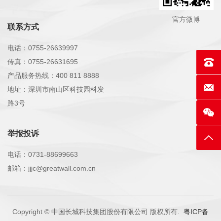
官方微博
联系方式
电话：0755-26639997
传真：0755-26631695
联系电话
产品服务热线：400 811 8888
E-mai
地址：深圳市南山区科技园科发
路3号
举报投诉
返回
电话：0731-88699663
邮箱：jjjc@greatwall.com.cn
Copyright © 中国长城科技集团股份有限公司 版权所有.
粤ICP备