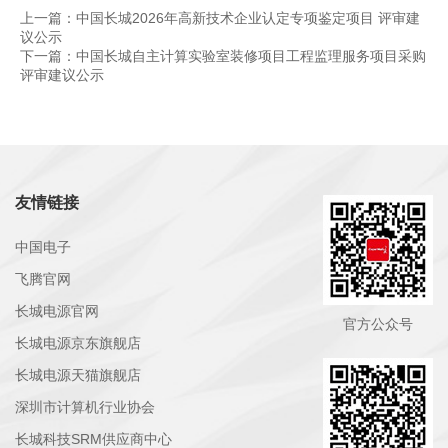
上一篇：中国长城2026年高新技术企业认定专项鉴定项目 评审建
议公示
下一篇：中国长城自主计算实验室装修项目工程监理服务项目采购
评审建议公示
友情链接
中国电子
飞腾官网
长城电源官网
官方公众号
长城电源京东旗舰店
长城电源天猫旗舰店
深圳市计算机行业协会
长城科技SRM供应商中心