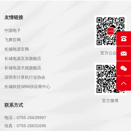
友情链接
中国电子
联系电话
飞腾官网
长城电源官网
官方公众号
E-mai
长城电源京东旗舰店
长城电源天猫旗舰店
深圳市计算机行业协会
返回
长城科技SRM供应商中心
官方微博
联系方式
电话：0755-26639997
传真：0755-26631695