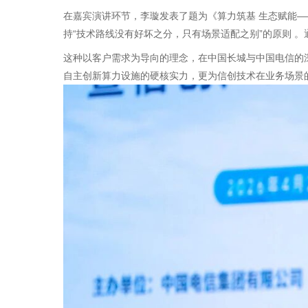
在嘉宾演讲环节，李璇发表了题为《算力筑基 生态赋能
持“技术路线没有好坏之分，只有场景适配之别”的原则 
这种以客户需求为导向的理念，在中国长城与中国电信的
自主创新算力设施的硬核实力，更为信创技术在业务场景