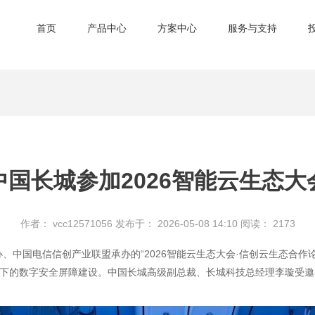
首页
产品中心
方案中心
服务与支持
中国长城参加2026智能云生态大
作者： vcc12571056
发布于： 2026-05-08 14:10
阅读：
2173
国电信信创产业联盟承办的“2026智能云生态大会·信创云生态合作论
布局下的数字安全屏障建设。中国长城高级副总裁、长城科技总经理李璇受