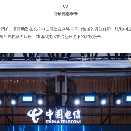
03
引领智惠未来
共创行动”。该行动旨在发挥中国电信在网络与算力领域的资源优势，联动
实国产异构算力底座，加速AI技术在信创环境下的深度融合。