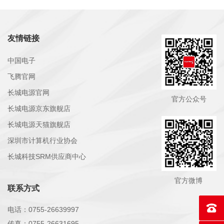
友情链接
中国电子
飞腾官网
长城电源官网
官方公众号
长城电源京东旗舰店
长城电源天猫旗舰店
深圳市计算机行业协会
长城科技SRM供应商中心
官方微博
联系方式
联系电话
电话：0755-26639997
传真：0755-26631695