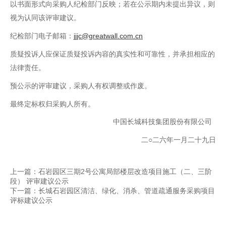
以书面形式向采购人纪检部门反映；若在公示期内未提出异议，则
视为认同该评审建议。
jjjc@greatwall.com.cn
纪检部门电子邮箱：
质疑投诉人应保证质疑投诉内容的真实性和可靠性，并承担相应的
法律责任。
预公示的评审建议，采购人有权调整或作废。
最终定标权归采购人所有。
中国长城科技集团股份有限公司
二
○二
六
年
一
月
二十九
日
上一篇：石岩园区三期2号公寓局部楼层改造项目施工（二、三阶
段） 评审建议公示
下一篇：长城石岩园区清洁、绿化、消杀、管道疏通服务采购项目
评标建议公示