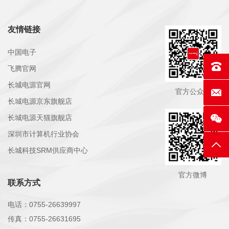
友情链接
中国电子
联系电话
飞腾官网
长城电源官网
官方公众号
E-mai
长城电源京东旗舰店
长城电源天猫旗舰店
深圳市计算机行业协会
返回
长城科技SRM供应商中心
官方微博
联系方式
电话：0755-26639997
传真：0755-26631695