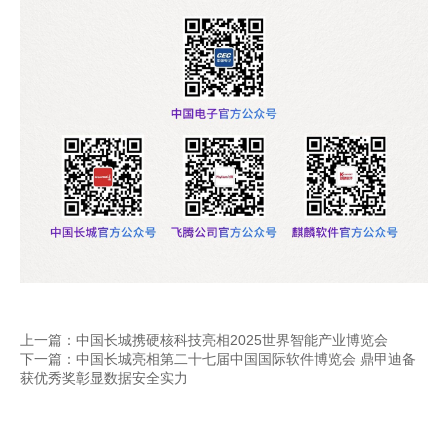
上一篇：中国长城携硬核科技亮相2025世界智能产业博览会
下一篇：中国长城亮相第二十七届中国国际软件博览会 鼎甲迪备
获优秀奖彰显数据安全实力