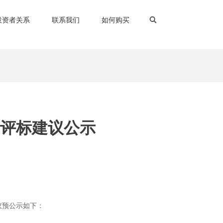
投资者关系
联系我们
如何购买
评标建议公示
议预公示如下：