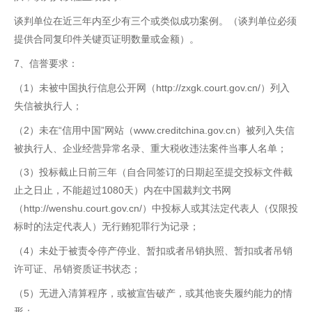
谈判单位在近三年内至少有三个或类似成功案例。（谈判单位必须
提供合同复印件关键页证明数量或金额）。
7、信誉要求：
（1）未被中国执行信息公开网（http://zxgk.court.gov.cn/）列入
失信被执行人；
（2）未在“信用中国”网站（www.creditchina.gov.cn）被列入失信
被执行人、企业经营异常名录、重大税收违法案件当事人名单；
（3）投标截止日前三年（自合同签订的日期起至提交投标文件截
止之日止，不能超过1080天）内在中国裁判文书网
（http://wenshu.court.gov.cn/）中投标人或其法定代表人（仅限投
标时的法定代表人）无行贿犯罪行为记录；
（4）未处于被责令停产停业、暂扣或者吊销执照、暂扣或者吊销
许可证、吊销资质证书状态；
（5）无进入清算程序，或被宣告破产，或其他丧失履约能力的情
形；