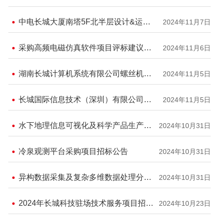
中电长城大厦南塔5F北半层设计&运营项目采购公告
2024年11月7日
采购高频电磁仿真软件项目评标建议公示
2024年11月6日
湖南长城计算机系统有限公司螺丝机采购及自研螺丝机改造项目采购公告
2024年11月5日
长城国际信息技术（深圳）有限公司华东事业部研测平台建设项目采购公告
2024年11月5日
水下地理信息可视化及科学产品生产系统采购项目招标公告
2024年10月31日
冷泉观测平台采购项目招标公告
2024年10月31日
异构数据采集及复杂多维数据处理分析管理平台采购项目招标公告
2024年10月31日
2024年长城科技驻场技术服务项目招标公告
2024年10月23日