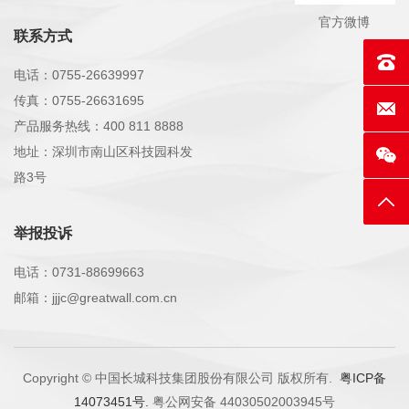
官方微博
联系方式
联系电话
电话：0755-26639997
传真：0755-26631695
E-mai
产品服务热线：400 811 8888
地址：深圳市南山区科技园科发
路3号
返回
举报投诉
电话：0731-88699663
邮箱：jjjc@greatwall.com.cn
Copyright © 中国长城科技集团股份有限公司 版权所有.
粤ICP备
14073451号.
粤公网安备 44030502003945号