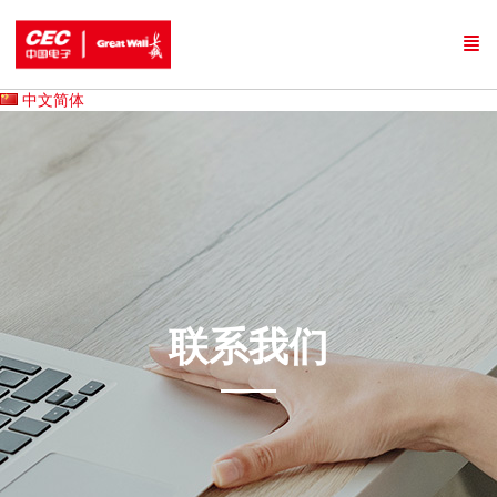
中文简体
联系我们