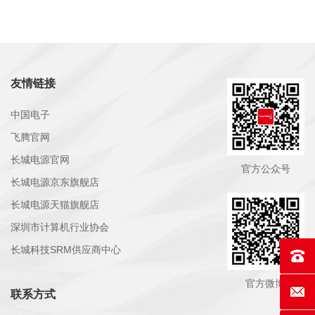
友情链接
中国电子
飞腾官网
长城电源官网
官方公众号
长城电源京东旗舰店
长城电源天猫旗舰店
深圳市计算机行业协会
长城科技SRM供应商中心
联系电话
官方微博
E-mai
联系方式