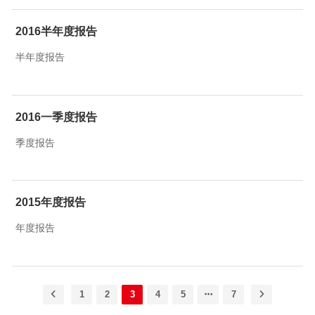
2016半年度报告
半年度报告
2016一季度报告
季度报告
2015年度报告
年度报告
1
2
3
4
5
7