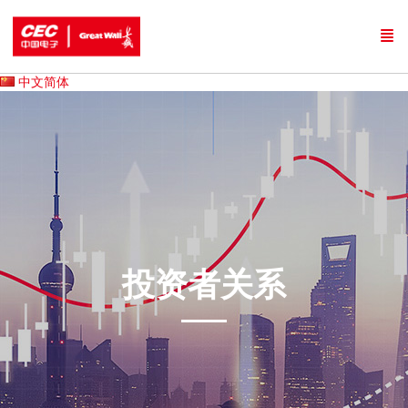
中文简体
投资者关系