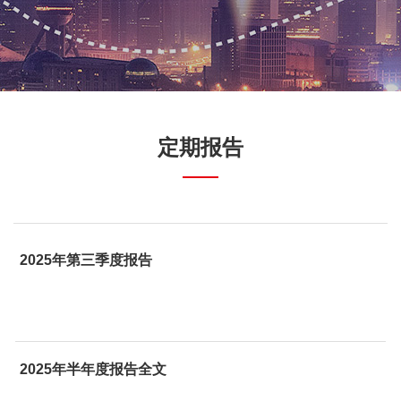
定期报告
2025年第三季度报告
2025年半年度报告全文