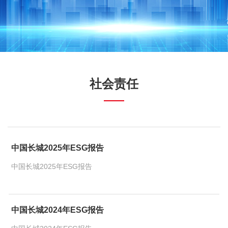
社会责任
中国长城2025年ESG报告
中国长城2025年ESG报告
中国长城2024年ESG报告