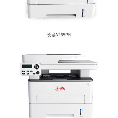
长城A265PN
长城C265PN产品是一款高速双面黑白激光多功
能一体机，打印速度每分钟33页；主控芯片工
作频率800MHz,512MB超大内存...